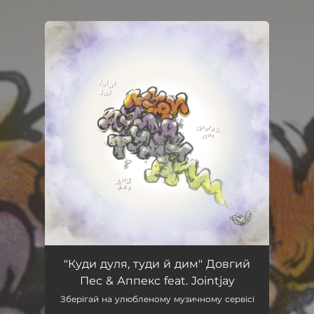
.
You're all set!
Куди дуля, туди й дим (feat. Jointjay)
02:49
"Куди дуля, туди й дим" Довгий
Пес & Аппекс feat. Jointjay
Зберігай на улюбленому музичному сервісі